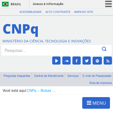
Acesso à informação
BRASIL
CORONAVÍRUS (COVID-19)
ACESSIBILIDADE
ALTO CONTRASTE
MAPA DO SITE
Participe
CNPq
Serviços
Legislação
MINISTÉRIO DA CIÊNCIA, TECNOLOGIA E INOVAÇÕES
Canais
Perguntas frequentes
Central de Atendimento
Serviços
E-mail do Pesquisador
Área de imprensa
Você está aqui:
CNPq
Bolsas e Auxílios Vigentes
Projetos de Pesquisa
MENU