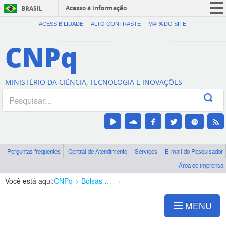
Acesso à informação
BRASIL
CORONAVÍRUS (COVID-19)
ACESSIBILIDADE
ALTO CONTRASTE
MAPA DO SITE
Participe
CNPq
Serviços
Legislação
MINISTÉRIO DA CIÊNCIA, TECNOLOGIA E INOVAÇÕES
Canais
Perguntas frequentes
Central de Atendimento
Serviços
E-mail do Pesquisador
Área de imprensa
Você está aqui:
CNPq
Bolsas e Auxílios Vigentes
Projetos de Pesquisa
MENU