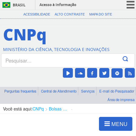
Acesso à informação
BRASIL
CORONAVÍRUS (COVID-19)
ACESSIBILIDADE
ALTO CONTRASTE
MAPA DO SITE
Participe
CNPq
Serviços
Legislação
MINISTÉRIO DA CIÊNCIA, TECNOLOGIA E INOVAÇÕES
Canais
Perguntas frequentes
Central de Atendimento
Serviços
E-mail do Pesquisador
Área de imprensa
Você está aqui:
CNPq
Bolsas e Auxílios Vigentes
Projetos de Pesquisa
MENU