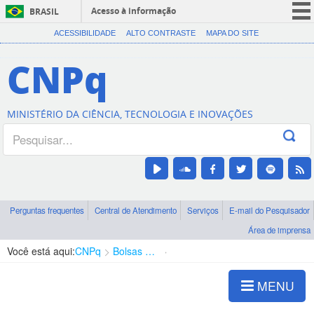
Acesso à informação
BRASIL
CORONAVÍRUS (COVID-19)
ACESSIBILIDADE
ALTO CONTRASTE
MAPA DO SITE
Participe
CNPq
Serviços
Legislação
MINISTÉRIO DA CIÊNCIA, TECNOLOGIA E INOVAÇÕES
Canais
Perguntas frequentes
Central de Atendimento
Serviços
E-mail do Pesquisador
Área de imprensa
Você está aqui:
CNPq
Bolsas e Auxílios Vigentes
Projetos de Pesquisa
MENU