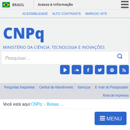
Acesso à informação
BRASIL
CORONAVÍRUS (COVID-19)
ACESSIBILIDADE
ALTO CONTRASTE
MAPA DO SITE
Participe
CNPq
Serviços
Legislação
MINISTÉRIO DA CIÊNCIA, TECNOLOGIA E INOVAÇÕES
Canais
Perguntas frequentes
Central de Atendimento
Serviços
E-mail do Pesquisador
Área de imprensa
Você está aqui:
CNPq
Bolsas e Auxílios Vigentes
Projetos de Pesquisa
MENU