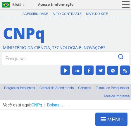
Acesso à informação
BRASIL
CORONAVÍRUS (COVID-19)
ACESSIBILIDADE
ALTO CONTRASTE
MAPA DO SITE
Participe
CNPq
Serviços
Legislação
MINISTÉRIO DA CIÊNCIA, TECNOLOGIA E INOVAÇÕES
Canais
Perguntas frequentes
Central de Atendimento
Serviços
E-mail do Pesquisador
Área de imprensa
Você está aqui:
CNPq
Bolsas e Auxílios Vigentes
Projetos de Pesquisa
MENU