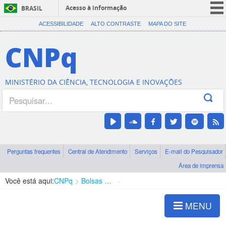
Acesso à informação
BRASIL
CORONAVÍRUS (COVID-19)
ACESSIBILIDADE
ALTO CONTRASTE
MAPA DO SITE
Participe
CNPq
Serviços
Legislação
MINISTÉRIO DA CIÊNCIA, TECNOLOGIA E INOVAÇÕES
Canais
Perguntas frequentes
Central de Atendimento
Serviços
E-mail do Pesquisador
Área de imprensa
Você está aqui:
CNPq
Bolsas e Auxílios Vigentes
Projetos de Pesquisa
MENU