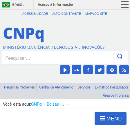
Acesso à informação
BRASIL
CORONAVÍRUS (COVID-19)
ACESSIBILIDADE
ALTO CONTRASTE
MAPA DO SITE
Participe
CNPq
Serviços
Legislação
MINISTÉRIO DA CIÊNCIA, TECNOLOGIA E INOVAÇÕES
Canais
Perguntas frequentes
Central de Atendimento
Serviços
E-mail do Pesquisador
Área de imprensa
Você está aqui:
CNPq
Bolsas e Auxílios Vigentes
Projetos de Pesquisa
MENU