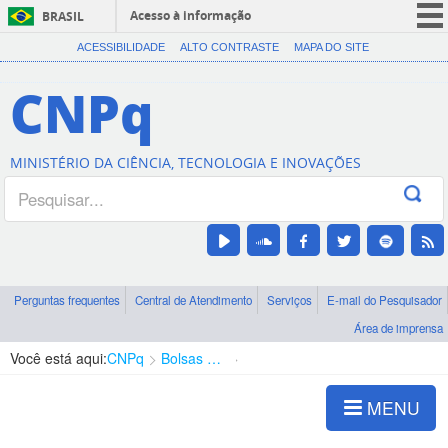
Acesso à informação
BRASIL
CORONAVÍRUS (COVID-19)
ACESSIBILIDADE
ALTO CONTRASTE
MAPA DO SITE
Participe
CNPq
Serviços
Legislação
MINISTÉRIO DA CIÊNCIA, TECNOLOGIA E INOVAÇÕES
Canais
Perguntas frequentes
Central de Atendimento
Serviços
E-mail do Pesquisador
Área de imprensa
Você está aqui:
CNPq
Bolsas e Auxílios Vigentes
Projetos de Pesquisa
MENU