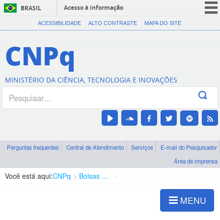
Acesso à informação
BRASIL
CORONAVÍRUS (COVID-19)
ACESSIBILIDADE
ALTO CONTRASTE
MAPA DO SITE
Participe
CNPq
Serviços
Legislação
MINISTÉRIO DA CIÊNCIA, TECNOLOGIA E INOVAÇÕES
Canais
Perguntas frequentes
Central de Atendimento
Serviços
E-mail do Pesquisador
Área de imprensa
Você está aqui:
CNPq
Bolsas e Auxílios Vigentes
Projetos de Pesquisa
MENU