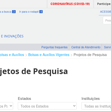
CORONAVÍRUS (COVID-19)
Participe
ra a busca
3
Ir para o rodapé
4
ACESSI
A E INOVAÇÕES
Perguntas frequentes
Central de Atendimento
Serv
olsas e Auxílios
Bolsas e Auxílios Vigentes
Projetos de Pesquisa
jetos de Pesquisa
Estados
Instituições