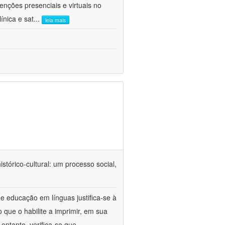
venções presenciais e virtuais no
ínica e sat
...
leia mais
tórico-cultural: um processo social,
e educação em línguas justifica-se à
 que o habilite a imprimir, em sua
ntanto, verifica-se que,