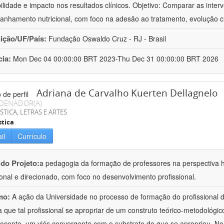
bilidade e impacto nos resultados clínicos. Objetivo: Comparar as inter
nhamento nutricional, com foco na adesão ao tratamento, evolução cl
uição/UF/País:
Fundação Oswaldo Cruz - RJ - Brasil
cia:
Mon Dec 04 00:00:00 BRT 2023-Thu Dec 31 00:00:00 BRT 2026
Adriana de Carvalho Kuerten Dellagnelo
DENADOR(A)
STICA, LETRAS E ARTES
stica
il
Currículo
 do Projeto:
a pedagogia da formação de professores na perspectiva his
ional e direcionado, com foco no desenvolvimento profissional.
mo:
A ação da Universidade no processo de formação do profissional d
 que tal profissional se apropriar de um construto teórico-metodológico
ocente, um viés convergente com o substrato de que se apropriou. No e