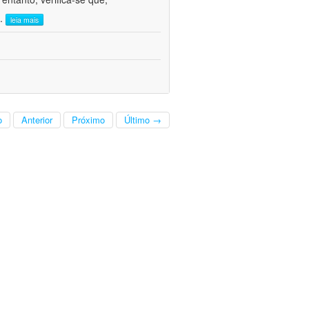
..
leia mais
o
Anterior
Próximo
Último →