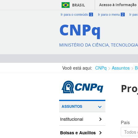
Acesso à informação
BRASIL
Ir para o conteúdo
1
Ir para o menu
2
Ir pa
CNPq
MINISTÉRIO DA CIÊNCIA, TECNOLOGI
Você está aqui:
CNPq
Assuntos
B
Pro
ASSUNTOS
Institucional
País
Bolsas e Auxílios