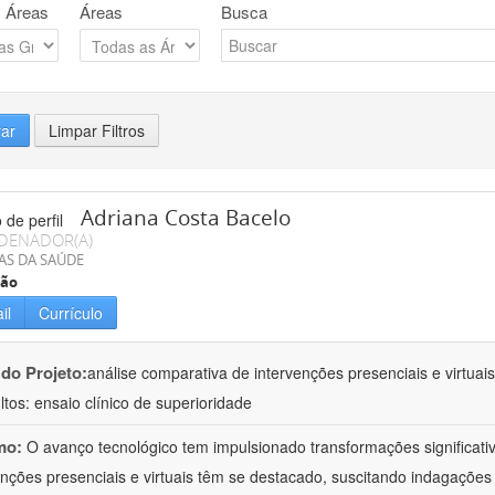
 Áreas
Áreas
Busca
rar
Limpar Filtros
Adriana Costa Bacelo
DENADOR(A)
AS DA SAÚDE
ção
il
Currículo
 do Projeto:
análise comparativa de intervenções presenciais e virtua
ltos: ensaio clínico de superioridade
mo:
O avanço tecnológico tem impulsionado transformações significati
enções presenciais e virtuais têm se destacado, suscitando indagações 