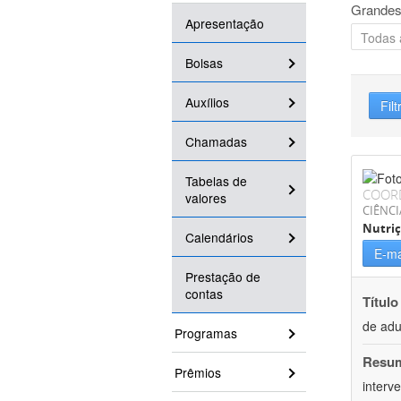
Grandes
Apresentação
Bolsas
Auxílios
Filt
Chamadas
Tabelas de
COOR
valores
CIÊNCI
Nutri
Calendários
E-ma
Prestação de
contas
Título
de adu
Programas
Resu
Prêmios
interv