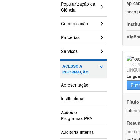
aplica
Popularização da
Ciência
acompa
Comunicação
Instit
Vigên
Parcerias
Serviços
COOR
ACESSO À
LINGÜÍ
INFORMAÇÃO
Lingüí
Apresentação
E-ma
Institucional
Título
intenc
Ações e
Programas PPA
Resu
medida
Auditoria Interna
ação d