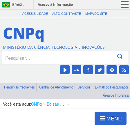
Acesso à informação
BRASIL
CORONAVÍRUS (COVID-19)
ACESSIBILIDADE
ALTO CONTRASTE
MAPA DO SITE
Participe
CNPq
Serviços
Legislação
MINISTÉRIO DA CIÊNCIA, TECNOLOGIA E INOVAÇÕES
Canais
Perguntas frequentes
Central de Atendimento
Serviços
E-mail do Pesquisador
Área de imprensa
Você está aqui:
CNPq
Bolsas e Auxílios Vigentes
Projetos de Pesquisa
MENU