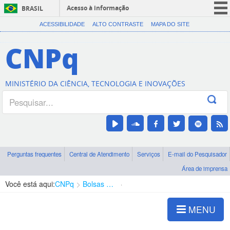
Acesso à informação
BRASIL
CORONAVÍRUS (COVID-19)
ACESSIBILIDADE
ALTO CONTRASTE
MAPA DO SITE
Participe
CNPq
Serviços
Legislação
MINISTÉRIO DA CIÊNCIA, TECNOLOGIA E INOVAÇÕES
Canais
Perguntas frequentes
Central de Atendimento
Serviços
E-mail do Pesquisador
Área de imprensa
Você está aqui:
CNPq
Bolsas e Auxílios Vigentes
Projetos de Pesquisa
MENU