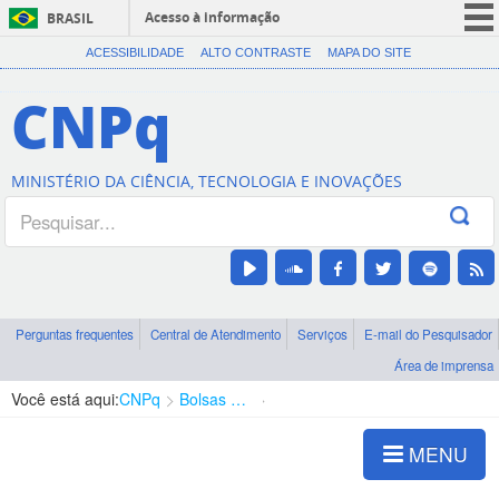
Acesso à informação
BRASIL
CORONAVÍRUS (COVID-19)
ACESSIBILIDADE
ALTO CONTRASTE
MAPA DO SITE
Participe
CNPq
Serviços
Legislação
MINISTÉRIO DA CIÊNCIA, TECNOLOGIA E INOVAÇÕES
Canais
Perguntas frequentes
Central de Atendimento
Serviços
E-mail do Pesquisador
Área de imprensa
Você está aqui:
CNPq
Bolsas e Auxílios Vigentes
Projetos de Pesquisa
MENU