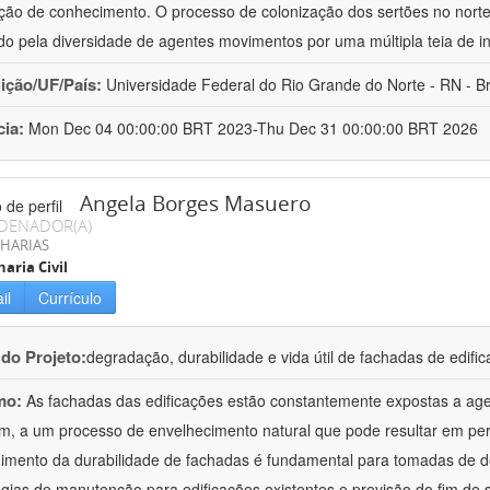
ação de conhecimento. O processo de colonização dos sertões no norte
o pela diversidade de agentes movimentos por uma múltipla teia de i
uição/UF/País:
Universidade Federal do Rio Grande do Norte - RN - Br
cia:
Mon Dec 04 00:00:00 BRT 2023-Thu Dec 31 00:00:00 BRT 2026
Angela Borges Masuero
DENADOR(A)
HARIAS
aria Civil
il
Currículo
 do Projeto:
degradação, durabilidade e vida útil de fachadas de edifi
mo:
As fachadas das edificações estão constantemente expostas a ag
im, a um processo de envelhecimento natural que pode resultar em p
imento da durabilidade de fachadas é fundamental para tomadas de d
égias de manutenção para edificações existentes e previsão do fim de s