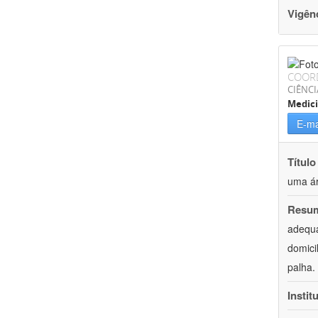
Vigên
COOR
CIÊNCI
Medic
E-ma
Título
uma ár
Resu
adequa
domici
palha.
Instit