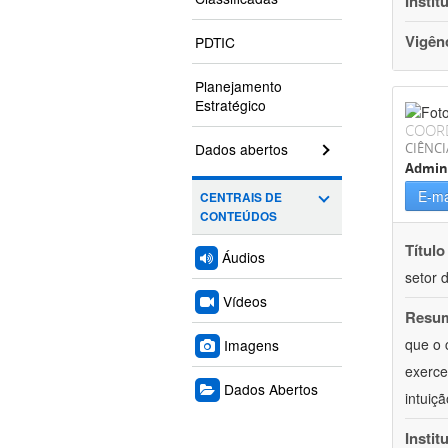
Instit
Vigên
PDTIC
Planejamento
Estratégico
COOR
Dados abertos
CIÊNCI
Admin
E-ma
CENTRAIS DE
CONTEÚDOS
Título
Áudios
setor 
Vídeos
Resu
que o 
Imagens
exerce
Dados Abertos
intuiç
Instit