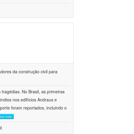
dores da construção civil para
tragédias. No Brasil, as primeiras
êndios nos edifícios Andraus e
porte foram reportados, incluindo o
leia mais
l