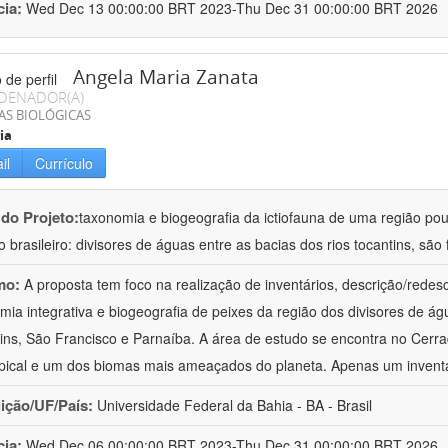
cia:
Wed Dec 13 00:00:00 BRT 2023-Thu Dec 31 00:00:00 BRT 2026
Angela Maria Zanata
DENADOR(A)
AS BIOLÓGICAS
ia
il
Currículo
 do Projeto:
taxonomia e biogeografia da ictiofauna de uma região p
o brasileiro: divisores de águas entre as bacias dos rios tocantins, são
mo:
A proposta tem foco na realização de inventários, descrição/redes
mia integrativa e biogeografia de peixes da região dos divisores de ág
ins, São Francisco e Parnaíba. A área de estudo se encontra no Cerrad
pical e um dos biomas mais ameaçados do planeta. Apenas um inventár
uição/UF/País:
Universidade Federal da Bahia - BA - Brasil
cia:
Wed Dec 06 00:00:00 BRT 2023-Thu Dec 31 00:00:00 BRT 2026