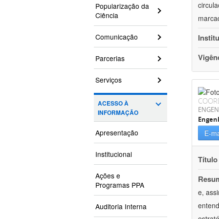
circul
Popularização da
Ciência
marcad
Comunicação
Instit
Vigên
Parcerias
Serviços
COOR
ACESSO À
ENGEN
INFORMAÇÃO
Engenh
Apresentação
E-ma
Institucional
Título
Ações e
Resu
Programas PPA
e, ass
entend
Auditoria Interna
estrat