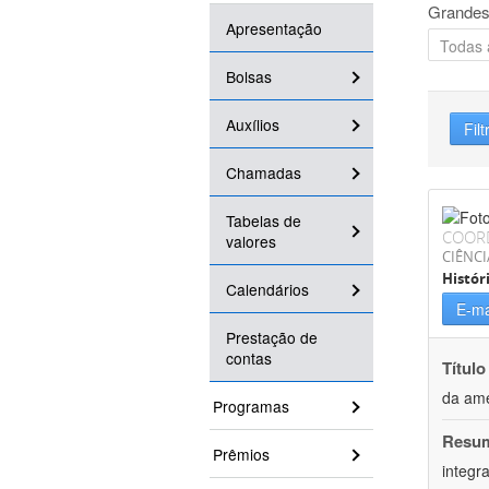
Grandes
Apresentação
Bolsas
Auxílios
Filt
Chamadas
Tabelas de
COOR
valores
CIÊNC
Histór
Calendários
E-ma
Prestação de
contas
Título
da amé
Programas
Resu
Prêmios
integr