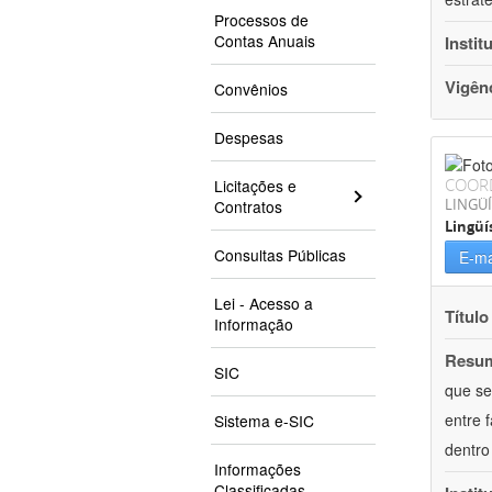
Processos de
Contas Anuais
Instit
Vigên
Convênios
Despesas
COOR
Licitações e
LINGÜÍ
Contratos
Lingüí
Consultas Públicas
E-ma
Lei - Acesso a
Título
Informação
Resu
SIC
que se
entre 
Sistema e-SIC
dentro
Informações
Classificadas