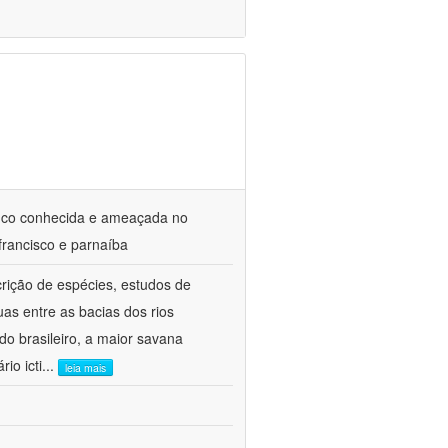
ouco conhecida e ameaçada no
 francisco e parnaíba
crição de espécies, estudos de
uas entre as bacias dos rios
o brasileiro, a maior savana
io icti
...
leia mais