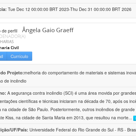
cia:
Tue Dec 12 00:00:00 BRT 2023-Thu Dec 31 00:00:00 BRT 2026
Ângela Gaio Graeff
DENADOR(A)
HARIAS
aria Civil
il
Currículo
 do Projeto:
melhoria do comportamento de materiais e sistemas inova
ão de incêndio
mo:
A segurança contra incêndio (SCI) é uma área movida por grandes 
ntações científicas e técnicas iniciaram na década de 70, após os inc
 na cidade de São Paulo. Posteriormente, outros incêndios de grande 
te Kiss, na cidade de Santa Maria em 2013, que resultou na morte
...
uição/UF/País:
Universidade Federal do Rio Grande do Sul - RS - Brasi