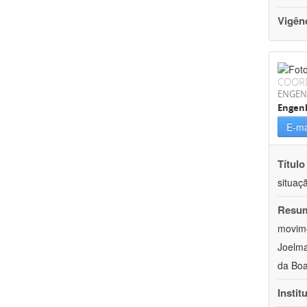
Vigên
COOR
ENGEN
Engenh
E-ma
Título
situaç
Resu
movime
Joelma
da Boa
Instit