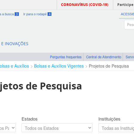
CORONAVÍRUS (COVID-19)
Participe
ra a busca
3
Ir para o rodapé
4
ACESSI
A E INOVAÇÕES
Perguntas frequentes
Central de Atendimento
Serv
olsas e Auxílios
Bolsas e Auxílios Vigentes
Projetos de Pesquisa
jetos de Pesquisa
Estados
Instituições