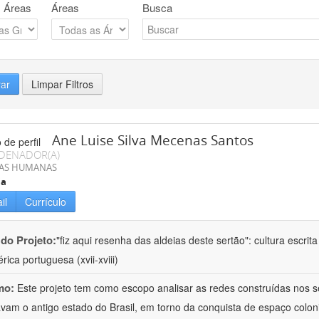
 Áreas
Áreas
Busca
rar
Limpar Filtros
Ane Luise Silva Mecenas Santos
DENADOR(A)
IAS HUMANAS
ia
il
Currículo
 do Projeto:
"fiz aqui resenha das aldeias deste sertão": cultura escrit
rica portuguesa (xvii-xviii)
mo:
Este projeto tem como escopo analisar as redes construídas nos s
avam o antigo estado do Brasil, em torno da conquista de espaço colon