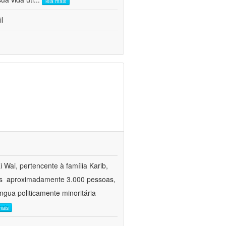
leia mais
l
Wai, pertencente à família Karib,
es  aproximadamente 3.000 pessoas,
íngua politicamente minoritária
mais