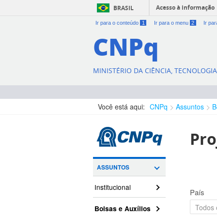
Acesso à informação
BRASIL
Ir para o conteúdo
1
Ir para o menu
2
Ir pa
CNPq
MINISTÉRIO DA CIÊNCIA, TECNOLOGI
Você está aqui:
CNPq
Assuntos
B
Pro
ASSUNTOS
Institucional
País
Bolsas e Auxílios