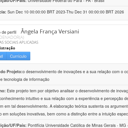
uição/UF/País:
Universidade Federal do Pará - PA - Brasil
cia:
Sun Dec 10 00:00:00 BRT 2023-Thu Dec 31 00:00:00 BRT 2026
Ângela França Versiani
DENADOR(A)
AS SOCIAIS APLICADAS
istração
il
Currículo
 do Projeto:
o desenvolvimento de inovações e a sua relação com o co
de tecnologia de informação
mo:
Este projeto tem por objetivo analisar o desenvolvimento de inov
conhecimento intuitivo e sua relação com a experiência e percepção 
m em tal desenvolvimento. A elaboração teórica sustenta os argument
ão em soluções inovativas, bem como a distinção entre a intuição espec
uição/UF/País:
Pontifícia Universidade Católica de Minas Gerais - MG -