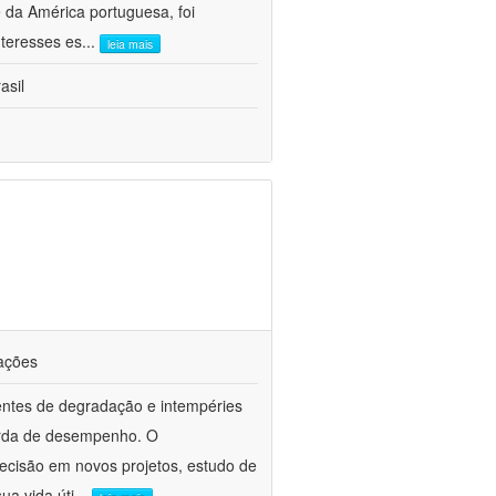
 da América portuguesa, foi
nteresses es
...
leia mais
asil
cações
entes de degradação e intempéries
erda de desempenho. O
ecisão em novos projetos, estudo de
ua vida úti
...