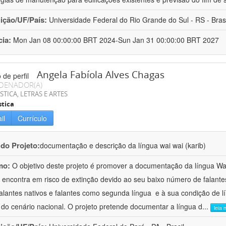
uição/UF/País:
Universidade Federal do Rio Grande do Sul - RS - Brasi
cia:
Mon Jan 08 00:00:00 BRT 2024-Sun Jan 31 00:00:00 BRT 2027
Angela Fabíola Alves Chagas
DENADOR(A)
STICA, LETRAS E ARTES
stica
il
Currículo
 do Projeto:
documentação e descrição da língua wai wai (karib)
mo:
O objetivo deste projeto é promover a documentação da língua Wai 
 encontra em risco de extinção devido ao seu baixo número de falant
falantes nativos e falantes como segunda língua  e à sua condição de l
 do cenário nacional. O projeto pretende documentar a língua d
...
leia 