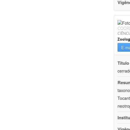
Vigên
COOR
CIÊNCI
Zoolog
E-ma
Título
cerrad
Resu
taxono
Tocant
neotro
Instit
Vigên