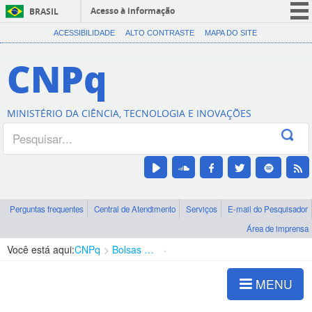
Acesso à informação
BRASIL
CORONAVÍRUS (COVID-19)
ACESSIBILIDADE
ALTO CONTRASTE
MAPA DO SITE
Participe
CNPq
Serviços
Legislação
MINISTÉRIO DA CIÊNCIA, TECNOLOGIA E INOVAÇÕES
Canais
Perguntas frequentes
Central de Atendimento
Serviços
E-mail do Pesquisador
Área de imprensa
Você está aqui:
CNPq
Bolsas e Auxílios Vigentes
Projetos de Pesquisa
MENU