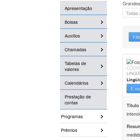
Grandes
Apresentação
Bolsas
Auxílios
Filt
Chamadas
Tabelas de
COOR
valores
LINGÜÍ
Lingüí
Calendários
E-ma
Prestação de
contas
Título
intenc
Programas
Resu
Prêmios
medida