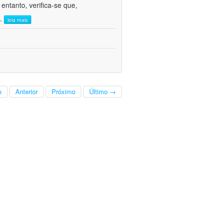
ntanto, verifica-se que,
..
leia mais
o
Anterior
Próximo
Último →