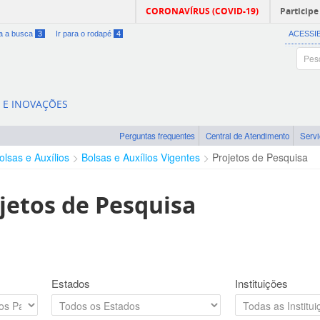
CORONAVÍRUS (COVID-19)
Participe
ra a busca
3
Ir para o rodapé
4
ACESSI
A E INOVAÇÕES
Perguntas frequentes
Central de Atendimento
Serv
olsas e Auxílios
Bolsas e Auxílios Vigentes
Projetos de Pesquisa
jetos de Pesquisa
Estados
Instituições