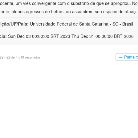
ocente, um viés convergente com o substrato de que se apropriou. No e
mente, alunos egressos de Letras, ao assumirem seu espaço de atuaç
.
uição/UF/País:
Universidade Federal de Santa Catarina - SC - Brasil
cia:
Sun Dec 03 00:00:00 BRT 2023-Thu Dec 31 00:00:00 BRT 2026
← Primeir
2 - 22 de 4.019 resultados.