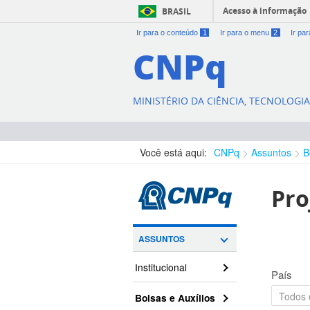
Acesso à informação
BRASIL
Ir para o conteúdo
1
Ir para o menu
2
Ir pa
CNPq
MINISTÉRIO DA CIÊNCIA, TECNOLOGI
Você está aqui:
CNPq
Assuntos
B
Pro
ASSUNTOS
Institucional
País
Bolsas e Auxílios