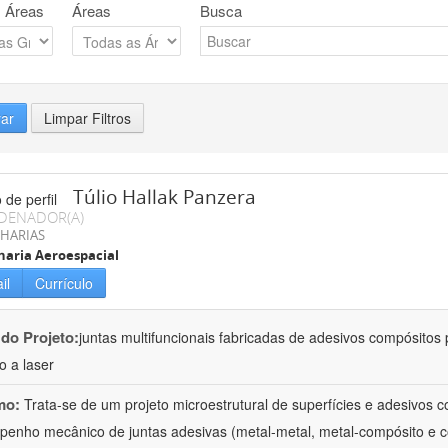
 Áreas
Áreas
Busca
rar
Limpar Filtros
Túlio Hallak Panzera
DENADOR(A)
HARIAS
aria Aeroespacial
il
Currículo
 do Projeto:
juntas multifuncionais fabricadas de adesivos compósitos 
o a laser
mo:
Trata-se de um projeto microestrutural de superfícies e adesivos 
enho mecânico de juntas adesivas (metal-metal, metal-compósito e 