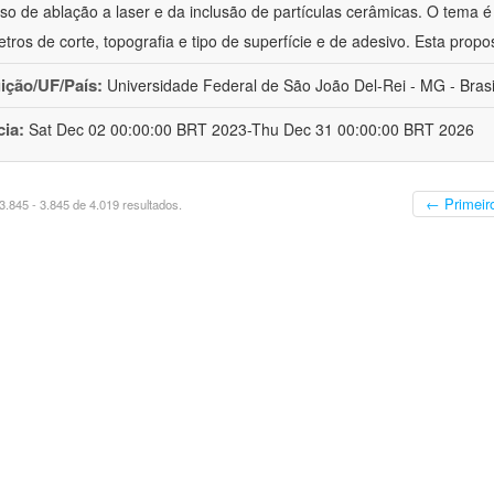
so de ablação a laser e da inclusão de partículas cerâmicas. O tema é
tros de corte, topografia e tipo de superfície e de adesivo. Esta propo
uição/UF/País:
Universidade Federal de São João Del-Rei - MG - Brasi
cia:
Sat Dec 02 00:00:00 BRT 2023-Thu Dec 31 00:00:00 BRT 2026
← Primeir
.845 - 3.845 de 4.019 resultados.