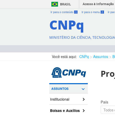
Acesso à informação
BRASIL
Ir para o conteúdo
1
Ir para o menu
2
Ir pa
CNPq
MINISTÉRIO DA CIÊNCIA, TECNOLOGI
Você está aqui:
CNPq
Assuntos
B
Pro
ASSUNTOS
Institucional
País
Bolsas e Auxílios