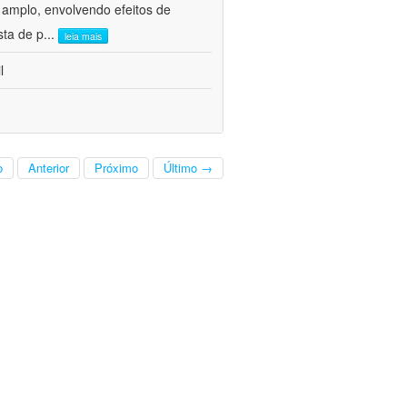
 amplo, envolvendo efeitos de
sta de p
...
leia mais
l
o
Anterior
Próximo
Último →