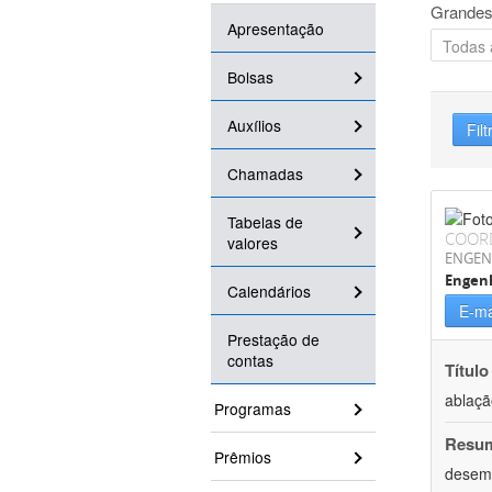
Grandes
Apresentação
Bolsas
Auxílios
Filt
Chamadas
Tabelas de
COOR
valores
ENGEN
Engenh
Calendários
E-ma
Prestação de
contas
Título
ablaçã
Programas
Resu
Prêmios
desemp