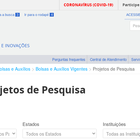
CORONAVÍRUS (COVID-19)
Participe
ra a busca
3
Ir para o rodapé
4
ACESSI
A E INOVAÇÕES
Perguntas frequentes
Central de Atendimento
Serv
olsas e Auxílios
Bolsas e Auxílios Vigentes
Projetos de Pesquisa
jetos de Pesquisa
Estados
Instituições