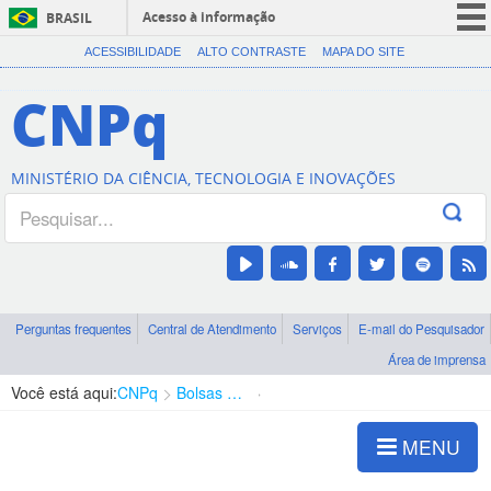
Acesso à informação
BRASIL
CORONAVÍRUS (COVID-19)
ACESSIBILIDADE
ALTO CONTRASTE
MAPA DO SITE
Participe
CNPq
Serviços
Legislação
MINISTÉRIO DA CIÊNCIA, TECNOLOGIA E INOVAÇÕES
Canais
Perguntas frequentes
Central de Atendimento
Serviços
E-mail do Pesquisador
Área de imprensa
Você está aqui:
CNPq
Bolsas e Auxílios Vigentes
Projetos de Pesquisa
MENU