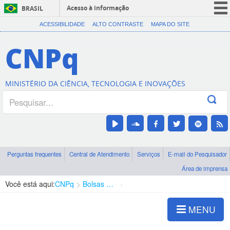
Acesso à informação
BRASIL
CORONAVÍRUS (COVID-19)
ACESSIBILIDADE
ALTO CONTRASTE
MAPA DO SITE
Participe
CNPq
Serviços
Legislação
MINISTÉRIO DA CIÊNCIA, TECNOLOGIA E INOVAÇÕES
Canais
Perguntas frequentes
Central de Atendimento
Serviços
E-mail do Pesquisador
Área de imprensa
Você está aqui:
CNPq
Bolsas e Auxílios Vigentes
Projetos de Pesquisa
MENU