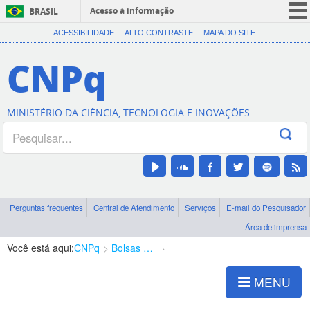
Acesso à informação
BRASIL
CORONAVÍRUS (COVID-19)
ACESSIBILIDADE
ALTO CONTRASTE
MAPA DO SITE
Participe
CNPq
Serviços
Legislação
MINISTÉRIO DA CIÊNCIA, TECNOLOGIA E INOVAÇÕES
Canais
Perguntas frequentes
Central de Atendimento
Serviços
E-mail do Pesquisador
Área de imprensa
Você está aqui:
CNPq
Bolsas e Auxílios Vigentes
Projetos de Pesquisa
MENU