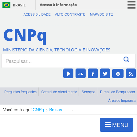
Acesso à informação
BRASIL
CORONAVÍRUS (COVID-19)
ACESSIBILIDADE
ALTO CONTRASTE
MAPA DO SITE
Participe
CNPq
Serviços
Legislação
MINISTÉRIO DA CIÊNCIA, TECNOLOGIA E INOVAÇÕES
Canais
Perguntas frequentes
Central de Atendimento
Serviços
E-mail do Pesquisador
Área de imprensa
Você está aqui:
CNPq
Bolsas e Auxílios Vigentes
Projetos de Pesquisa
MENU