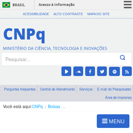
Acesso à informação
BRASIL
CORONAVÍRUS (COVID-19)
ACESSIBILIDADE
ALTO CONTRASTE
MAPA DO SITE
Participe
CNPq
Serviços
Legislação
MINISTÉRIO DA CIÊNCIA, TECNOLOGIA E INOVAÇÕES
Canais
Perguntas frequentes
Central de Atendimento
Serviços
E-mail do Pesquisador
Área de imprensa
Você está aqui:
CNPq
Bolsas e Auxílios Vigentes
Projetos de Pesquisa
MENU