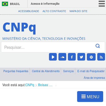
Acesso à informação
BRASIL
CORONAVÍRUS (COVID-19)
ACESSIBILIDADE
ALTO CONTRASTE
MAPA DO SITE
Participe
CNPq
Serviços
Legislação
MINISTÉRIO DA CIÊNCIA, TECNOLOGIA E INOVAÇÕES
Canais
Perguntas frequentes
Central de Atendimento
Serviços
E-mail do Pesquisador
Área de imprensa
Você está aqui:
CNPq
Bolsas e Auxílios Vigentes
Projetos de Pesquisa
MENU