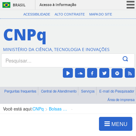
Acesso à informação
BRASIL
CORONAVÍRUS (COVID-19)
ACESSIBILIDADE
ALTO CONTRASTE
MAPA DO SITE
Participe
CNPq
Serviços
Legislação
MINISTÉRIO DA CIÊNCIA, TECNOLOGIA E INOVAÇÕES
Canais
Perguntas frequentes
Central de Atendimento
Serviços
E-mail do Pesquisador
Área de imprensa
Você está aqui:
CNPq
Bolsas e Auxílios Vigentes
Projetos de Pesquisa
MENU