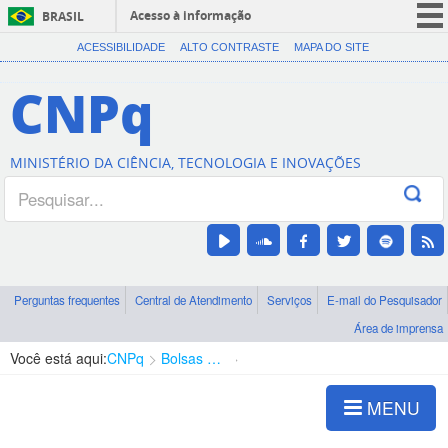
Acesso à informação
BRASIL
CORONAVÍRUS (COVID-19)
ACESSIBILIDADE
ALTO CONTRASTE
MAPA DO SITE
Participe
CNPq
Serviços
Legislação
MINISTÉRIO DA CIÊNCIA, TECNOLOGIA E INOVAÇÕES
Canais
Perguntas frequentes
Central de Atendimento
Serviços
E-mail do Pesquisador
Área de imprensa
Você está aqui:
CNPq
Bolsas e Auxílios Vigentes
Projetos de Pesquisa
MENU