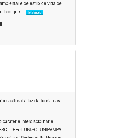
mbiental e de estilo de vida de
nômicos que
...
leia mais
l
anscultural à luz da teoria das
aráter é interdisciplinar e
, UFSC, UFPel, UNISC, UNIPAMPA,
versity of Portsmouth, Harvard