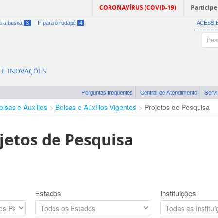
CORONAVÍRUS (COVID-19)
Participe
ra a busca
3
Ir para o rodapé
4
ACESSI
A E INOVAÇÕES
Perguntas frequentes
Central de Atendimento
Serv
olsas e Auxílios
Bolsas e Auxílios Vigentes
Projetos de Pesquisa
jetos de Pesquisa
Estados
Instituições