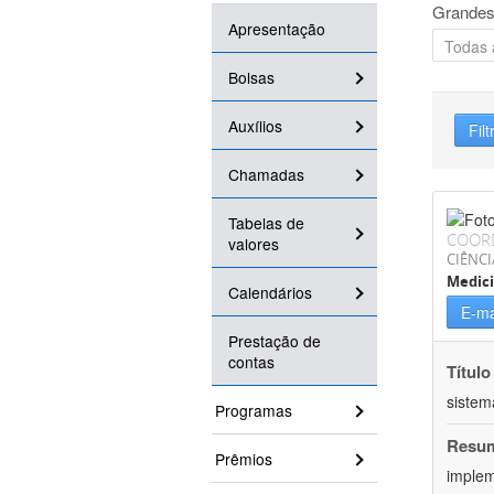
Grandes
Apresentação
Bolsas
Auxílios
Filt
Chamadas
Tabelas de
COOR
valores
CIÊNCI
Medic
Calendários
E-ma
Prestação de
contas
Título
sistem
Programas
Resu
Prêmios
implem