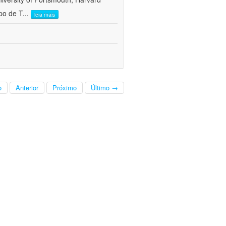
po de T
...
leia mais
o
Anterior
Próximo
Último →