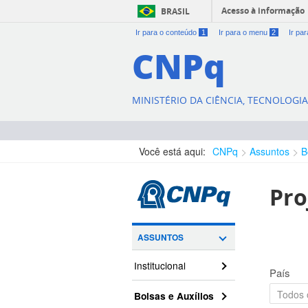
Acesso à informação
BRASIL
Ir para o conteúdo
1
Ir para o menu
2
Ir pa
CNPq
MINISTÉRIO DA CIÊNCIA, TECNOLOGI
Você está aqui:
CNPq
Assuntos
B
Pro
ASSUNTOS
Institucional
País
Bolsas e Auxílios