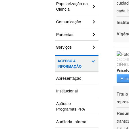
cuidad
Popularização da
Ciência
cada i
Comunicação
Instit
Vigên
Parcerias
Serviços
COOR
ACESSO À
CIÊNC
INFORMAÇÃO
Psicol
Apresentação
E-ma
Institucional
Título
repres
Ações e
Programas PPA
Resu
transc
Auditoria Interna
UNILAS