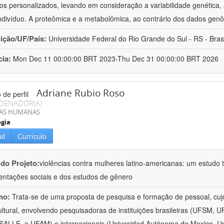
os personalizados, levando em consideração a variabilidade genética, a
ndivíduo. A proteômica e a metabolômica, ao contrário dos dados ge
uição/UF/País:
Universidade Federal do Rio Grande do Sul - RS - Brasi
cia:
Mon Dec 11 00:00:00 BRT 2023-Thu Dec 31 00:00:00 BRT 2026
Adriane Rubio Roso
DENADOR(A)
IAS HUMANAS
ogia
il
Currículo
 do Projeto:
violências contra mulheres latino-americanas: um estudo tr
entações sociais e dos estudos de gênero
mo:
Trata-se de uma proposta de pesquisa e formação de pessoal, cujo c
ultural, envolvendo pesquisadoras de instituições brasileiras (UFSM
ALLE, e UFAM) e internacionais (Univesidad Autónoma de Mexico, Uni