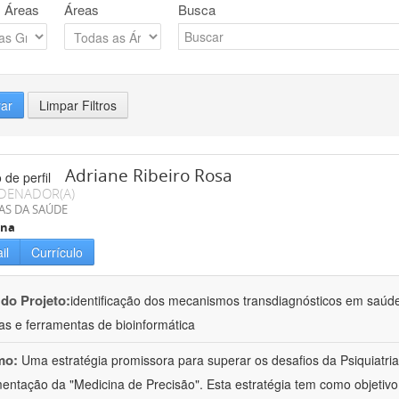
 Áreas
Áreas
Busca
rar
Limpar Filtros
Adriane Ribeiro Rosa
DENADOR(A)
AS DA SAÚDE
ina
il
Currículo
 do Projeto:
identificação dos mecanismos transdiagnósticos em saúd
as e ferramentas de bioinformática
mo:
Uma estratégia promissora para superar os desafios da Psiquiatria 
entação da "Medicina de Precisão". Esta estratégia tem como objetiv