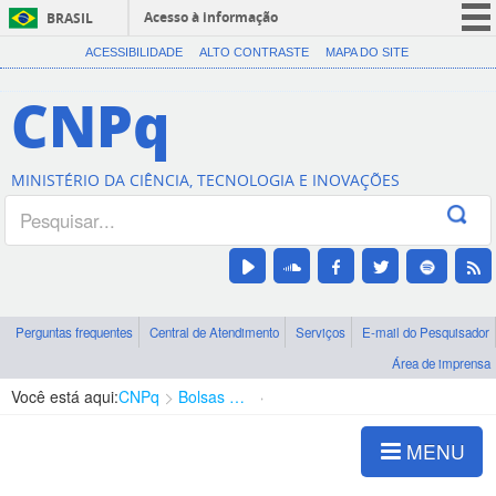
Acesso à informação
BRASIL
CORONAVÍRUS (COVID-19)
ACESSIBILIDADE
ALTO CONTRASTE
MAPA DO SITE
Participe
CNPq
Serviços
Legislação
MINISTÉRIO DA CIÊNCIA, TECNOLOGIA E INOVAÇÕES
Canais
Perguntas frequentes
Central de Atendimento
Serviços
E-mail do Pesquisador
Área de imprensa
Você está aqui:
CNPq
Bolsas e Auxílios Vigentes
Projetos de Pesquisa
MENU