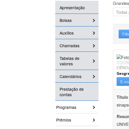
Grandes
Apresentação
Bolsas
Auxílios
Filt
Chamadas
Tabelas de
COOR
valores
CIÊNC
Geogra
Calendários
E-ma
Prestação de
contas
Título
sinaps
Programas
Resu
Prêmios
UNIVE