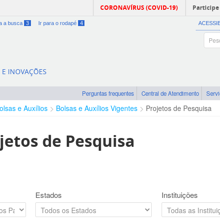
CORONAVÍRUS (COVID-19)
Participe
ra a busca
3
Ir para o rodapé
4
ACESSI
A E INOVAÇÕES
Perguntas frequentes
Central de Atendimento
Serv
olsas e Auxílios
Bolsas e Auxílios Vigentes
Projetos de Pesquisa
jetos de Pesquisa
Estados
Instituições