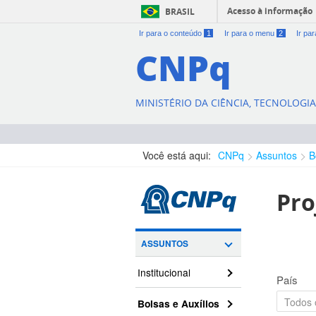
Acesso à informação
BRASIL
Ir para o conteúdo
1
Ir para o menu
2
Ir pa
CNPq
MINISTÉRIO DA CIÊNCIA, TECNOLOGI
Você está aqui:
CNPq
Assuntos
B
Pro
ASSUNTOS
Institucional
País
Bolsas e Auxílios