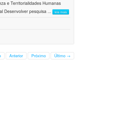
a e Territorialidades Humanas 
al Desenvolver pesquisa
...
leia mais
o
Anterior
Próximo
Último →