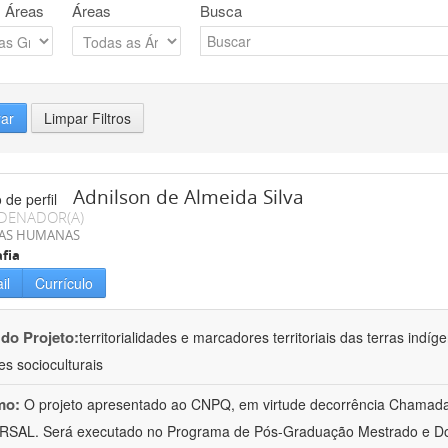
 Áreas
Áreas
Busca
rar
Limpar Filtros
Adnilson de Almeida Silva
DENADOR(A)
IAS HUMANAS
fia
il
Currículo
 do Projeto:
territorialidades e marcadores territoriais das terras indí
es socioculturais
mo:
O projeto apresentado ao CNPQ, em virtude decorrência Chamad
RSAL. Será executado no Programa de Pós-Graduação Mestrado e Do