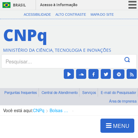
Acesso à informação
BRASIL
CORONAVÍRUS (COVID-19)
ACESSIBILIDADE
ALTO CONTRASTE
MAPA DO SITE
Participe
CNPq
Serviços
Legislação
MINISTÉRIO DA CIÊNCIA, TECNOLOGIA E INOVAÇÕES
Canais
Perguntas frequentes
Central de Atendimento
Serviços
E-mail do Pesquisador
Área de imprensa
Você está aqui:
CNPq
Bolsas e Auxílios Vigentes
Projetos de Pesquisa
MENU