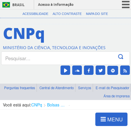
Acesso à informação
BRASIL
CORONAVÍRUS (COVID-19)
ACESSIBILIDADE
ALTO CONTRASTE
MAPA DO SITE
Participe
CNPq
Serviços
Legislação
MINISTÉRIO DA CIÊNCIA, TECNOLOGIA E INOVAÇÕES
Canais
Perguntas frequentes
Central de Atendimento
Serviços
E-mail do Pesquisador
Área de imprensa
Você está aqui:
CNPq
Bolsas e Auxílios Vigentes
Projetos de Pesquisa
MENU