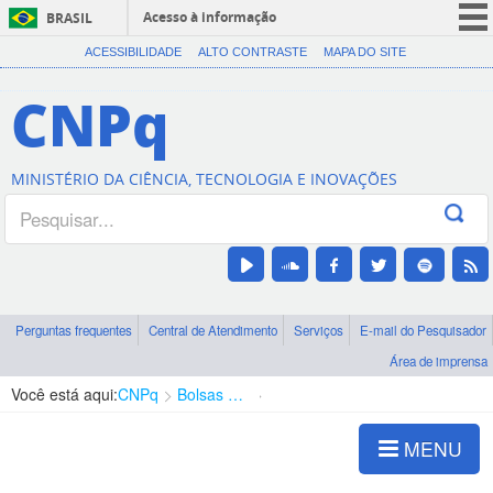
Acesso à informação
BRASIL
CORONAVÍRUS (COVID-19)
ACESSIBILIDADE
ALTO CONTRASTE
MAPA DO SITE
Participe
CNPq
Serviços
Legislação
MINISTÉRIO DA CIÊNCIA, TECNOLOGIA E INOVAÇÕES
Canais
Perguntas frequentes
Central de Atendimento
Serviços
E-mail do Pesquisador
Área de imprensa
Você está aqui:
CNPq
Bolsas e Auxílios Vigentes
Projetos de Pesquisa
MENU