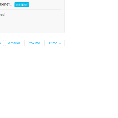
benefi
...
leia mais
asil
o
Anterior
Próximo
Último →