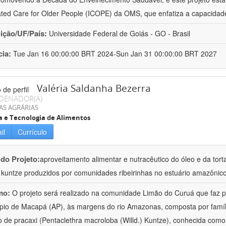
ated Care for Older People (ICOPE) da OMS, que enfatiza a capacidad
uição/UF/País:
Universidade Federal de Goiás - GO - Brasil
cia:
Tue Jan 16 00:00:00 BRT 2024-Sun Jan 31 00:00:00 BRT 2027
Valéria Saldanha Bezerra
DENADOR(A)
AS AGRÁRIAS
a e Tecnologia de Alimentos
il
Currículo
 do Projeto:
aproveitamento alimentar e nutracêutico do óleo e da tor
.) kuntze produzidos por comunidades ribeirinhas no estuário amazônic
mo:
O projeto será realizado na comunidade Limão do Curuá que faz pa
pio de Macapá (AP), às margens do rio Amazonas, composta por famíl
 de pracaxi (Pentaclethra macroloba (Willd.) Kuntze), conhecida como 