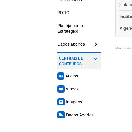
juntam
PDTIC
Instit
Planejamento
Vigên
Estratégico
Dados abertos
Mostrando 3
CENTRAIS DE
CONTEÚDOS
Áudios
Vídeos
Imagens
Dados Abertos