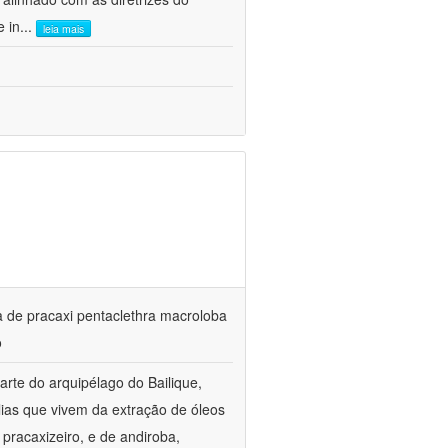
e in
...
leia mais
ta de pracaxi pentaclethra macroloba
o
rte do arquipélago do Bailique,
ias que vivem da extração de óleos
pracaxizeiro, e de andiroba,