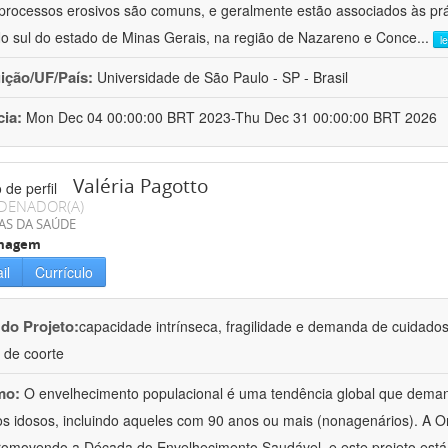
processos erosivos são comuns, e geralmente estão associados às pr
No sul do estado de Minas Gerais, na região de Nazareno e Conce
...
l
uição/UF/País:
Universidade de São Paulo - SP - Brasil
cia:
Mon Dec 04 00:00:00 BRT 2023-Thu Dec 31 00:00:00 BRT 2026
Valéria Pagotto
DENADOR(A)
AS DA SAÚDE
magem
il
Currículo
 do Projeto:
capacidade intrínseca, fragilidade e demanda de cuidado
 de coorte
mo:
O envelhecimento populacional é uma tendência global que deman
os idosos, incluindo aqueles com 90 anos ou mais (nonagenários). A
romovendo a Década do Envelhecimento Saudável, e este projeto está 