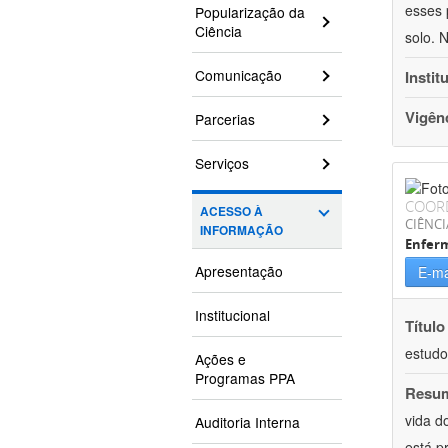
esses 
Popularização da
Ciência
solo. 
Comunicação
Instit
Vigên
Parcerias
Serviços
COOR
ACESSO À
CIÊNCI
INFORMAÇÃO
Enfer
Apresentação
E-ma
Institucional
Título
estudo
Ações e
Programas PPA
Resu
vida d
Auditoria Interna
está p