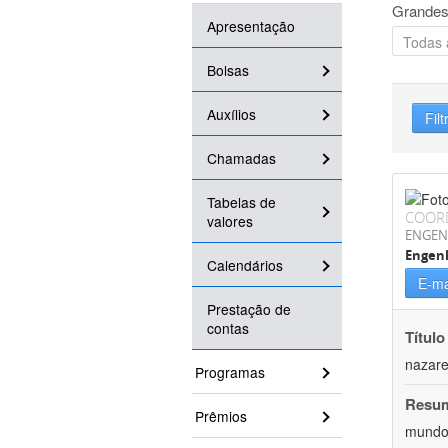
Grandes
Apresentação
Bolsas
Auxílios
Filt
Chamadas
Tabelas de
COOR
valores
ENGEN
Engenh
Calendários
E-ma
Prestação de
contas
Título
nazare
Programas
Resu
Prêmios
mundo,