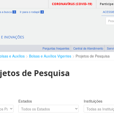
CORONAVÍRUS (COVID-19)
Participe
ra a busca
3
Ir para o rodapé
4
ACESSI
A E INOVAÇÕES
Perguntas frequentes
Central de Atendimento
Serv
olsas e Auxílios
Bolsas e Auxílios Vigentes
Projetos de Pesquisa
jetos de Pesquisa
Estados
Instituições