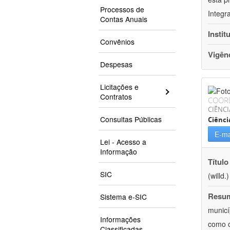
Processos de
Integr
Contas Anuais
Instit
Convênios
Vigên
Despesas
Licitações e
Contratos
COOR
CIÊNCI
Consultas Públicas
Ciênci
E-ma
Lei - Acesso a
Informação
Título
SIC
(willd
Resu
Sistema e-SIC
municí
Informações
como o
Classificadas