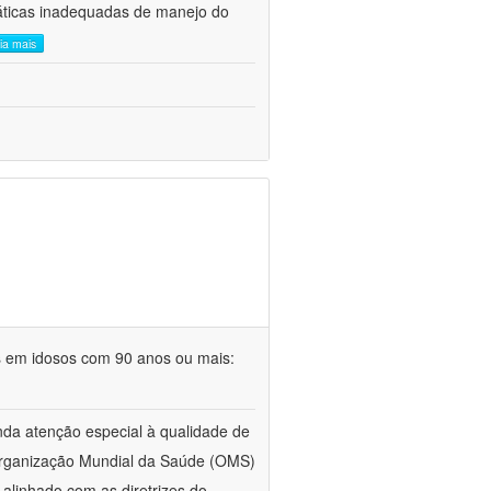
áticas inadequadas de manejo do
eia mais
s em idosos com 90 anos ou mais:
da atenção especial à qualidade de
 Organização Mundial da Saúde (OMS)
alinhado com as diretrizes do