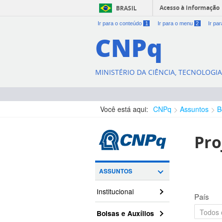
Acesso à informação
BRASIL
Ir para o conteúdo
1
Ir para o menu
2
Ir pa
CNPq
MINISTÉRIO DA CIÊNCIA, TECNOLOGI
Você está aqui:
CNPq
Assuntos
B
Pro
ASSUNTOS
Institucional
País
Bolsas e Auxílios