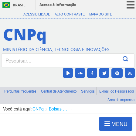
Acesso à informação
BRASIL
CORONAVÍRUS (COVID-19)
ACESSIBILIDADE
ALTO CONTRASTE
MAPA DO SITE
Participe
CNPq
Serviços
Legislação
MINISTÉRIO DA CIÊNCIA, TECNOLOGIA E INOVAÇÕES
Canais
Perguntas frequentes
Central de Atendimento
Serviços
E-mail do Pesquisador
Área de imprensa
Você está aqui:
CNPq
Bolsas e Auxílios Vigentes
Projetos de Pesquisa
MENU