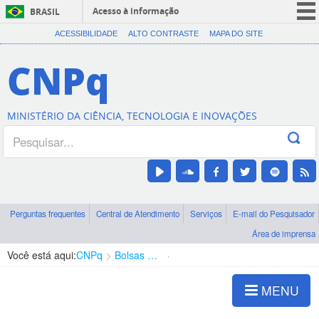
Acesso à informação
BRASIL
CORONAVÍRUS (COVID-19)
ACESSIBILIDADE
ALTO CONTRASTE
MAPA DO SITE
Participe
CNPq
Serviços
Legislação
MINISTÉRIO DA CIÊNCIA, TECNOLOGIA E INOVAÇÕES
Canais
Perguntas frequentes
Central de Atendimento
Serviços
E-mail do Pesquisador
Área de imprensa
Você está aqui:
CNPq
Bolsas e Auxílios Vigentes
Projetos de Pesquisa
MENU