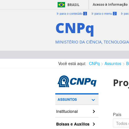
Acesso à informação
BRASIL
Ir para o conteúdo
1
Ir para o menu
2
Ir pa
CNPq
MINISTÉRIO DA CIÊNCIA, TECNOLOGI
Você está aqui:
CNPq
Assuntos
B
Pro
ASSUNTOS
Institucional
País
Bolsas e Auxílios