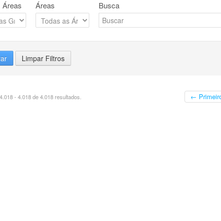
 Áreas
Áreas
Busca
rar
Limpar Filtros
← Primeir
.018 - 4.018 de 4.018 resultados.