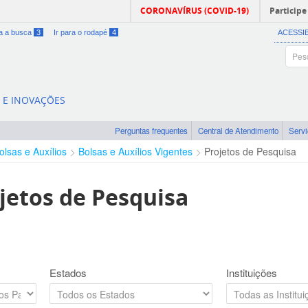
CORONAVÍRUS (COVID-19)
Participe
ra a busca
3
Ir para o rodapé
4
ACESSI
A E INOVAÇÕES
Perguntas frequentes
Central de Atendimento
Serv
olsas e Auxílios
Bolsas e Auxílios Vigentes
Projetos de Pesquisa
jetos de Pesquisa
Estados
Instituições