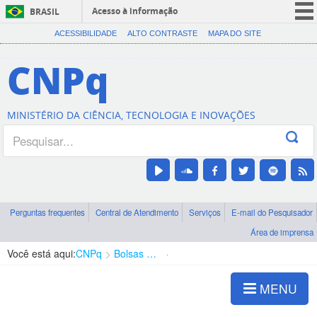
Acesso à informação
BRASIL
CORONAVÍRUS (COVID-19)
ACESSIBILIDADE
ALTO CONTRASTE
MAPA DO SITE
Participe
CNPq
Serviços
Legislação
MINISTÉRIO DA CIÊNCIA, TECNOLOGIA E INOVAÇÕES
Canais
Perguntas frequentes
Central de Atendimento
Serviços
E-mail do Pesquisador
Área de imprensa
Você está aqui:
CNPq
Bolsas e Auxílios Vigentes
Projetos de Pesquisa
MENU