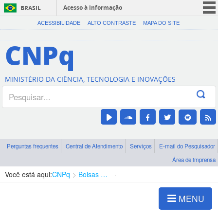
Acesso à informação
BRASIL
CORONAVÍRUS (COVID-19)
ACESSIBILIDADE
ALTO CONTRASTE
MAPA DO SITE
Participe
CNPq
Serviços
Legislação
MINISTÉRIO DA CIÊNCIA, TECNOLOGIA E INOVAÇÕES
Canais
Perguntas frequentes
Central de Atendimento
Serviços
E-mail do Pesquisador
Área de imprensa
Você está aqui:
CNPq
Bolsas e Auxílios Vigentes
Projetos de Pesquisa
MENU