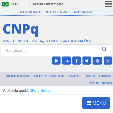
Acesso à informação
BRASIL
CORONAVÍRUS (COVID-19)
ACESSIBILIDADE
ALTO CONTRASTE
MAPA DO SITE
Participe
CNPq
Serviços
Legislação
MINISTÉRIO DA CIÊNCIA, TECNOLOGIA E INOVAÇÕES
Canais
Perguntas frequentes
Central de Atendimento
Serviços
E-mail do Pesquisador
Área de imprensa
Você está aqui:
CNPq
Bolsas e Auxílios Vigentes
Projetos de Pesquisa
MENU