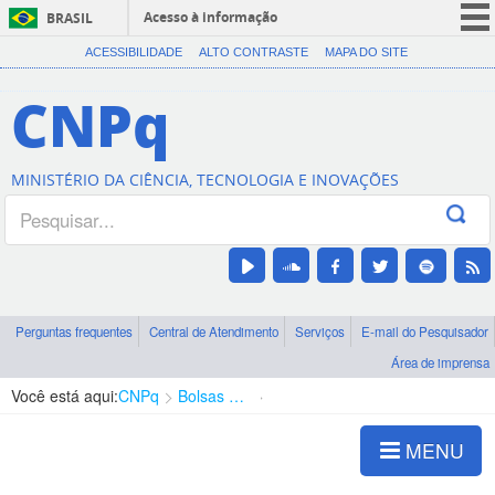
Acesso à informação
BRASIL
CORONAVÍRUS (COVID-19)
ACESSIBILIDADE
ALTO CONTRASTE
MAPA DO SITE
Participe
CNPq
Serviços
Legislação
MINISTÉRIO DA CIÊNCIA, TECNOLOGIA E INOVAÇÕES
Canais
Perguntas frequentes
Central de Atendimento
Serviços
E-mail do Pesquisador
Área de imprensa
Você está aqui:
CNPq
Bolsas e Auxílios Vigentes
Projetos de Pesquisa
MENU