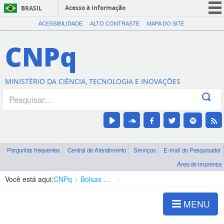
Acesso à informação
BRASIL
CORONAVÍRUS (COVID-19)
ACESSIBILIDADE
ALTO CONTRASTE
MAPA DO SITE
Participe
CNPq
Serviços
Legislação
MINISTÉRIO DA CIÊNCIA, TECNOLOGIA E INOVAÇÕES
Canais
Perguntas frequentes
Central de Atendimento
Serviços
E-mail do Pesquisador
Área de imprensa
Você está aqui:
CNPq
Bolsas e Auxílios Vigentes
Projetos de Pesquisa
MENU