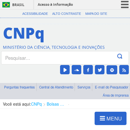
Acesso à informação
BRASIL
CORONAVÍRUS (COVID-19)
ACESSIBILIDADE
ALTO CONTRASTE
MAPA DO SITE
Participe
CNPq
Serviços
Legislação
MINISTÉRIO DA CIÊNCIA, TECNOLOGIA E INOVAÇÕES
Canais
Perguntas frequentes
Central de Atendimento
Serviços
E-mail do Pesquisador
Área de imprensa
Você está aqui:
CNPq
Bolsas e Auxílios Vigentes
Projetos de Pesquisa
MENU