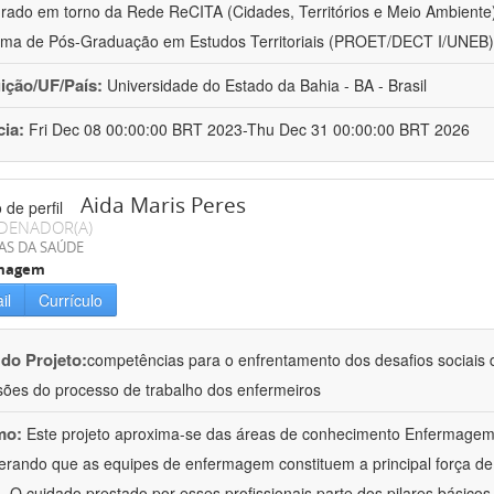
urado em torno da Rede ReCITA (Cidades, Territórios e Meio Ambient
ma de Pós-Graduação em Estudos Territoriais (PROET/DECT I/UNEB)
uição/UF/País:
Universidade do Estado da Bahia - BA - Brasil
cia:
Fri Dec 08 00:00:00 BRT 2023-Thu Dec 31 00:00:00 BRT 2026
Aida Maris Peres
DENADOR(A)
AS DA SAÚDE
magem
il
Currículo
 do Projeto:
competências para o enfrentamento dos desafios sociais d
ões do processo de trabalho dos enfermeiros
mo:
Este projeto aproxima-se das áreas de conhecimento Enfermage
erando que as equipes de enfermagem constituem a principal força de
 O cuidado prestado por esses profissionais parte dos pilares básicos