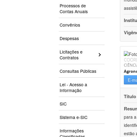
Processos de
assist
Contas Anuais
Instit
Convênios
Vigên
Despesas
Licitações e
Contratos
COOR
CIÊNCI
Consultas Públicas
Agron
E-ma
Lei - Acesso a
Informação
Título
SIC
Resu
para a
Sistema e-SIC
identi
Informações
estão 
Classificadas