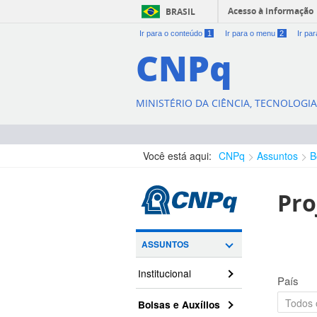
Acesso à informação
BRASIL
Ir para o conteúdo
1
Ir para o menu
2
Ir pa
CNPq
MINISTÉRIO DA CIÊNCIA, TECNOLOGI
Você está aqui:
CNPq
Assuntos
B
Pro
ASSUNTOS
Institucional
País
Bolsas e Auxílios