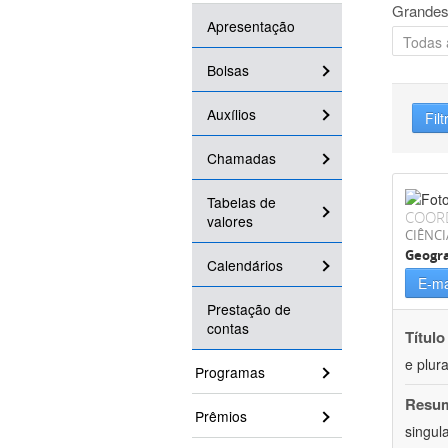
Grandes
Apresentação
Bolsas
Auxílios
Filt
Chamadas
Tabelas de
COOR
valores
CIÊNC
Geogra
Calendários
E-ma
Prestação de
contas
Título
e plur
Programas
Resu
Prêmios
singul