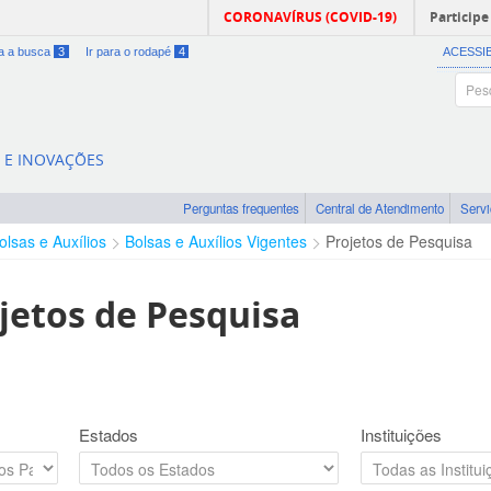
CORONAVÍRUS (COVID-19)
Participe
ra a busca
3
Ir para o rodapé
4
ACESSI
A E INOVAÇÕES
Perguntas frequentes
Central de Atendimento
Serv
olsas e Auxílios
Bolsas e Auxílios Vigentes
Projetos de Pesquisa
jetos de Pesquisa
Estados
Instituições