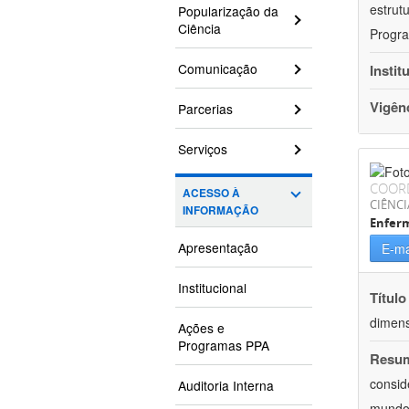
estrut
Popularização da
Ciência
Progra
Comunicação
Instit
Vigên
Parcerias
Serviços
COOR
ACESSO À
CIÊNCI
INFORMAÇÃO
Enfer
Apresentação
E-ma
Institucional
Título
dimens
Ações e
Programas PPA
Resu
consid
Auditoria Interna
mundo.