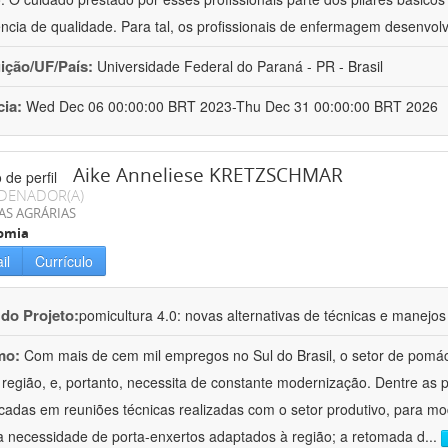
ência de qualidade. Para tal, os profissionais de enfermagem desenv
uição/UF/País:
Universidade Federal do Paraná - PR - Brasil
cia:
Wed Dec 06 00:00:00 BRT 2023-Thu Dec 31 00:00:00 BRT 2026
Aike Anneliese KRETZSCHMAR
DENADOR(A)
AS AGRÁRIAS
omia
il
Currículo
 do Projeto:
pomicultura 4.0: novas alternativas de técnicas e manejos
mo:
Com mais de cem mil empregos no Sul do Brasil, o setor de pomá
 região, e, portanto, necessita de constante modernização. Dentre as
ficadas em reuniões técnicas realizadas com o setor produtivo, para mod
a necessidade de porta-enxertos adaptados à região; a retomada d
...