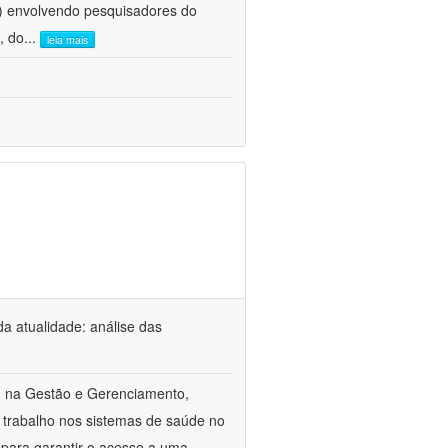
e) envolvendo pesquisadores do
, do
...
leia mais
a atualidade: análise das
m na Gestão e Gerenciamento,
 trabalho nos sistemas de saúde no
 para garantir o acesso a uma