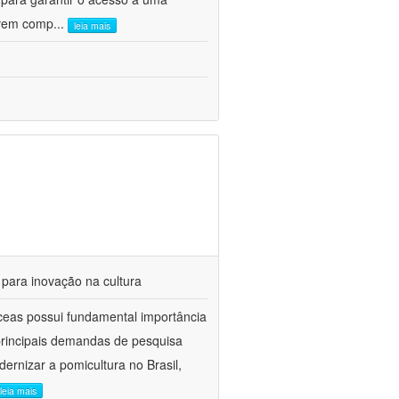
olvem comp
...
leia mais
 para inovação na cultura
ceas possui fundamental importância
 principais demandas de pesquisa
ernizar a pomicultura no Brasil,
leia mais