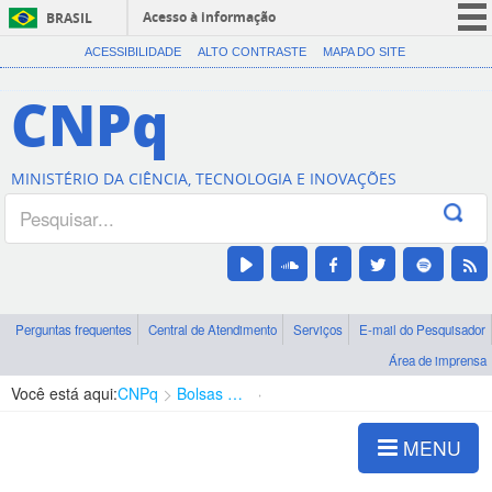
Acesso à informação
BRASIL
CORONAVÍRUS (COVID-19)
ACESSIBILIDADE
ALTO CONTRASTE
MAPA DO SITE
Participe
CNPq
Serviços
Legislação
MINISTÉRIO DA CIÊNCIA, TECNOLOGIA E INOVAÇÕES
Canais
Perguntas frequentes
Central de Atendimento
Serviços
E-mail do Pesquisador
Área de imprensa
Você está aqui:
CNPq
Bolsas e Auxílios Vigentes
Projetos de Pesquisa
MENU