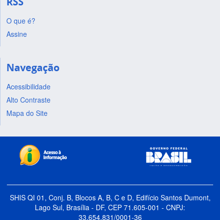
RSS
O que é?
Assine
Navegação
Acessibilidade
Alto Contraste
Mapa do Site
SHIS QI 01, Conj. B, Blocos A, B, C e D, Edifício Santos Dumont,
Lago Sul, Brasília - DF, CEP 71.605-001 - CNPJ:
33.654.831/0001-36