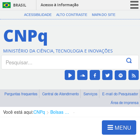
Acesso à informação
BRASIL
CORONAVÍRUS (COVID-19)
ACESSIBILIDADE
ALTO CONTRASTE
MAPA DO SITE
Participe
CNPq
Serviços
Legislação
MINISTÉRIO DA CIÊNCIA, TECNOLOGIA E INOVAÇÕES
Canais
Perguntas frequentes
Central de Atendimento
Serviços
E-mail do Pesquisador
Área de imprensa
Você está aqui:
CNPq
Bolsas e Auxílios Vigentes
Projetos de Pesquisa
MENU