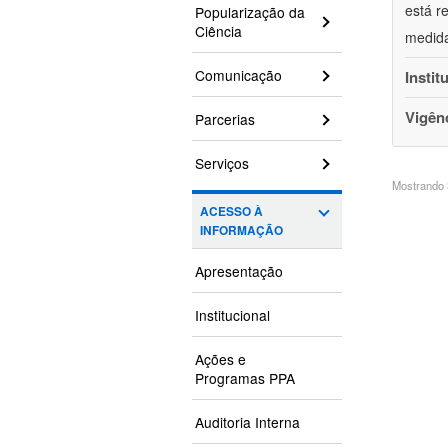
está r
Popularização da
Ciência
medida
Comunicação
Instit
Vigên
Parcerias
Serviços
Mostrando 3
ACESSO À
INFORMAÇÃO
Apresentação
Institucional
Ações e
Programas PPA
Auditoria Interna