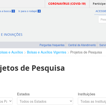
CORONAVÍRUS (COVID-19)
Participe
ra a busca
3
Ir para o rodapé
4
ACESSI
A E INOVAÇÕES
Perguntas frequentes
Central de Atendimento
Serv
olsas e Auxílios
Bolsas e Auxílios Vigentes
Projetos de Pesquisa
jetos de Pesquisa
Estados
Instituições