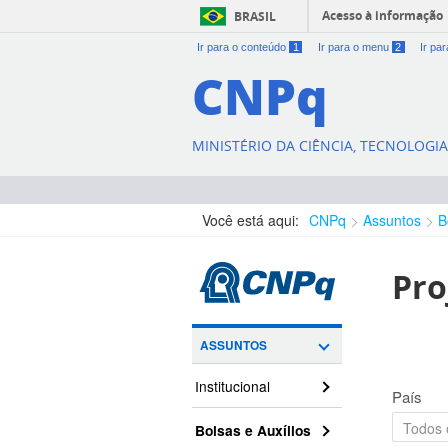
Acesso à informação
BRASIL
Ir para o conteúdo
1
Ir para o menu
2
Ir pa
CNPq
MINISTÉRIO DA CIÊNCIA, TECNOLOGI
Você está aqui:
CNPq
Assuntos
B
Pro
ASSUNTOS
Institucional
País
Bolsas e Auxílios