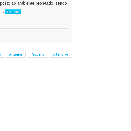
posto ao ambiente projetado, sendo
i
...
leia mais
o
Anterior
Próximo
Último →