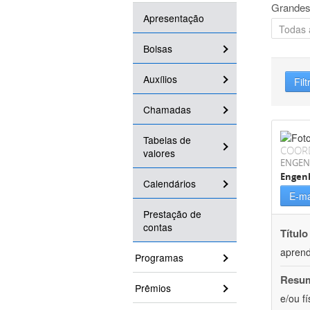
Grandes
Apresentação
Bolsas
Auxílios
Filt
Chamadas
Tabelas de
COOR
valores
ENGEN
Engenh
Calendários
E-ma
Prestação de
contas
Título
aprend
Programas
Resu
Prêmios
e/ou f