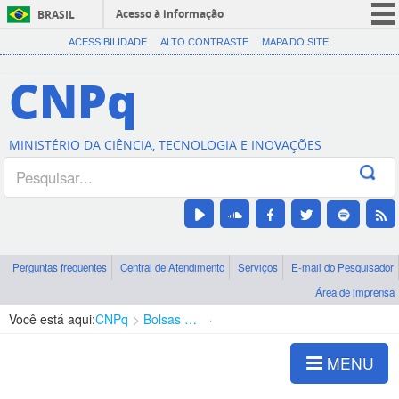
Acesso à informação
BRASIL
CORONAVÍRUS (COVID-19)
ACESSIBILIDADE
ALTO CONTRASTE
MAPA DO SITE
Participe
CNPq
Serviços
Legislação
MINISTÉRIO DA CIÊNCIA, TECNOLOGIA E INOVAÇÕES
Canais
Perguntas frequentes
Central de Atendimento
Serviços
E-mail do Pesquisador
Área de imprensa
Você está aqui:
CNPq
Bolsas e Auxílios Vigentes
Projetos de Pesquisa
MENU