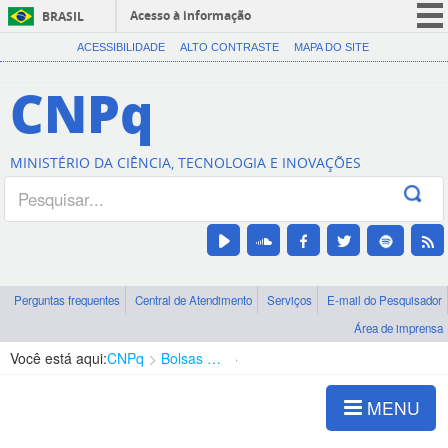
Acesso à informação
BRASIL
CORONAVÍRUS (COVID-19)
ACESSIBILIDADE
ALTO CONTRASTE
MAPA DO SITE
Participe
CNPq
Serviços
Legislação
MINISTÉRIO DA CIÊNCIA, TECNOLOGIA E INOVAÇÕES
Canais
Perguntas frequentes
Central de Atendimento
Serviços
E-mail do Pesquisador
Área de imprensa
Você está aqui:
CNPq
Bolsas e Auxílios Vigentes
Projetos de Pesquisa
MENU