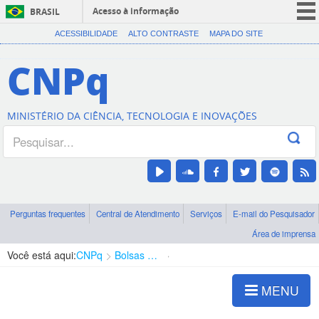
Acesso à informação
BRASIL
CORONAVÍRUS (COVID-19)
ACESSIBILIDADE
ALTO CONTRASTE
MAPA DO SITE
Participe
CNPq
Serviços
Legislação
MINISTÉRIO DA CIÊNCIA, TECNOLOGIA E INOVAÇÕES
Canais
Perguntas frequentes
Central de Atendimento
Serviços
E-mail do Pesquisador
Área de imprensa
Você está aqui:
CNPq
Bolsas e Auxílios Vigentes
Projetos de Pesquisa
MENU