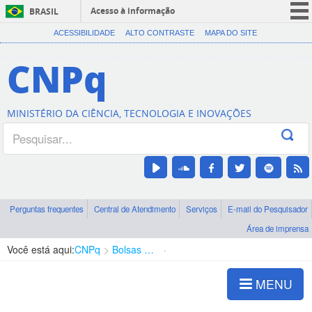
Acesso à informação
BRASIL
CORONAVÍRUS (COVID-19)
ACESSIBILIDADE
ALTO CONTRASTE
MAPA DO SITE
Participe
CNPq
Serviços
Legislação
MINISTÉRIO DA CIÊNCIA, TECNOLOGIA E INOVAÇÕES
Canais
Perguntas frequentes
Central de Atendimento
Serviços
E-mail do Pesquisador
Área de imprensa
Você está aqui:
CNPq
Bolsas e Auxílios Vigentes
Projetos de Pesquisa
MENU